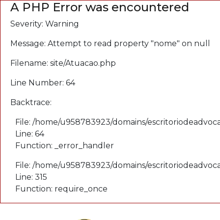
A PHP Error was encountered
Severity: Warning
Message: Attempt to read property "nome" on null
Filename: site/Atuacao.php
Line Number: 64
Backtrace:
File: /home/u958783923/domains/escritoriodeadvoca
Line: 64
Function: _error_handler
File: /home/u958783923/domains/escritoriodeadvoc
Line: 315
Function: require_once