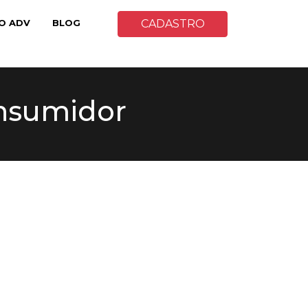
O ADV
BLOG
CADASTRO
onsumidor