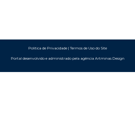
Politica de Privacidade
|
Termos de Uso do Site
Portal desenvolvido e administrado pela agência Artminas Design