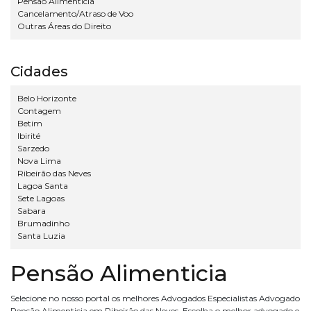
Pensão Alimenticia
Cancelamento/Atraso de Voo
Outras Áreas do Direito
Cidades
Belo Horizonte
Contagem
Betim
Ibirité
Sarzedo
Nova Lima
Ribeirão das Neves
Lagoa Santa
Sete Lagoas
Sabara
Brumadinho
Santa Luzia
Pensão Alimenticia
Selecione no nosso portal os melhores Advogados Especialistas Advogado
Pensão Alimenticia em Ribeirão das Neves. Escolha o melhor advogado e