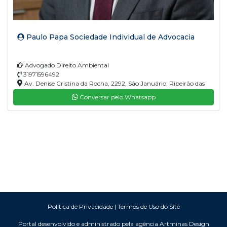
Paulo Papa Sociedade Individual de Advocacia
Advogado Direito Ambiental
31971596492
Av. Denise Cristina da Rocha, 2292, São Januário, Ribeirão das
Neves, MG, 33900-375
Conversar pelo Whatsapp
Politica de Privacidade
|
Termos de Uso do Site
Portal desenvolvido e administrado pela agência Artminas Design