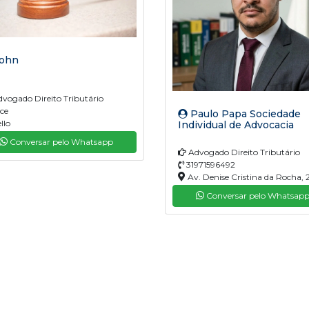
ohn
vogado Direito Tributário
ce
Paulo Papa Sociedade
llo
Individual de Advocacia
Conversar pelo Whatsapp
Advogado Direito Tributário
31971596492
Av. Denise Cristina da Rocha, 
São Januário, Ribeirão das Neves
Conversar pelo Whatsap
33900-375