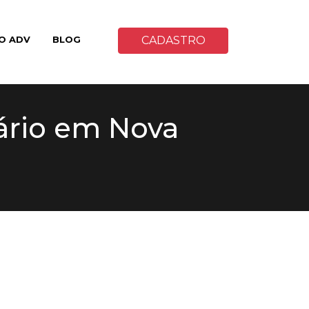
O ADV
BLOG
CADASTRO
tário em Nova