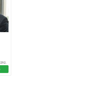
2292,
, MG,
p