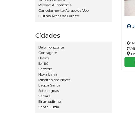
Pensão Alimenticia
Cancelamento/Atraso de Voo
Outras Áreas do Direito
J
Cidades
Ad
Belo Horizonte
Ali
Contagem
He
Betim
Ibirité
Sarzedo
Nova Lima
Ribeirão das Neves
Lagoa Santa
Sete Lagoas
Sabara
Brumadinho
Santa Luzia