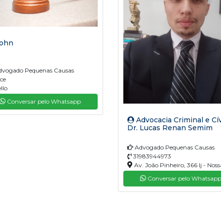
ohn
vogado Pequenas Causas
ce
llo
Conversar pelo Whatsapp
Advocacia Criminal e Cív
Dr. Lucas Renan Semim
Advogado Pequenas Causas
31983944973
Av. João Pinheiro, 366 lj - Noss
Sra. de Fatima, Sabará - MG, 34
Conversar pelo Whatsap
680