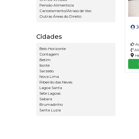
Pensão Alimenticia
Cancelamento/Atraso de Voo
Outras Áreas do Direito
J
Cidades
Ad
Belo Horizonte
Ali
Contagem
He
Betim
Ibirité
Sarzedo
Nova Lima
Ribeirão das Neves
Lagoa Santa
Sete Lagoas
Sabara
Brumadinho
Santa Luzia