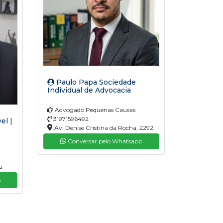
Paulo Papa Sociedade
Individual de Advocacia
Advogado Pequenas Causas
31971596492
el |
Av. Denise Cristina da Rocha, 2292,
São Januário, Ribeirão das Neves, MG,
Conversar pelo Whatsapp
33900-375
a
600-
p