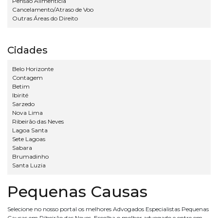
Pensão Alimenticia
Cancelamento/Atraso de Voo
Outras Áreas do Direito
Cidades
Belo Horizonte
Contagem
Betim
Ibirité
Sarzedo
Nova Lima
Ribeirão das Neves
Lagoa Santa
Sete Lagoas
Sabara
Brumadinho
Santa Luzia
Pequenas Causas
Selecione no nosso portal os melhores Advogados Especialistas Pequenas
Causas em Ribeirão das Neves. Escolha o melhor advogado e entre em